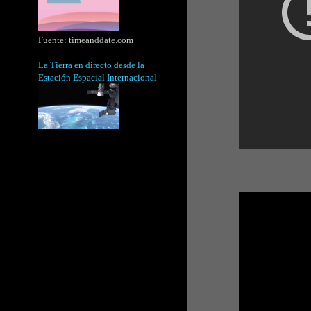
Fuente:
timeanddate.com
La Tierra en directo desde la
Estación Espacial Internacional