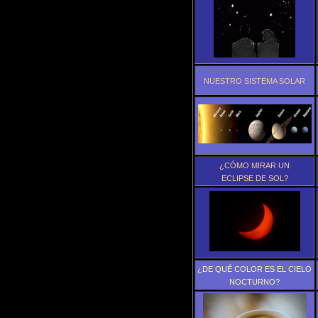
NUESTRO SISTEMA SOLAR
¿CÓMO MIRAR UN
ECLIPSE DE SOL?
¿DE QUÉ COLOR ES EL CIELO
NOCTURNO?