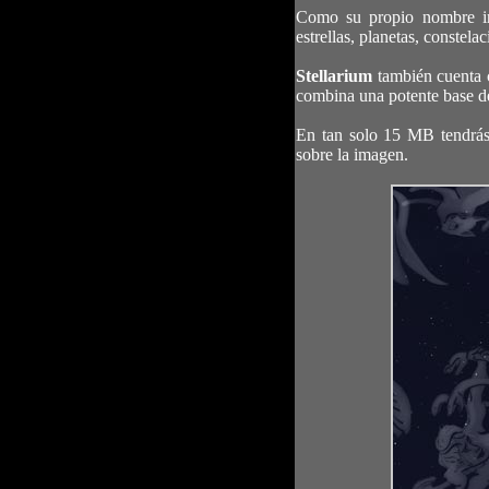
Como su propio nombre i
estrellas, planetas, constela
Stellarium
también cuenta c
combina una potente base de 
En tan solo 15 MB tendrás 
sobre la imagen.