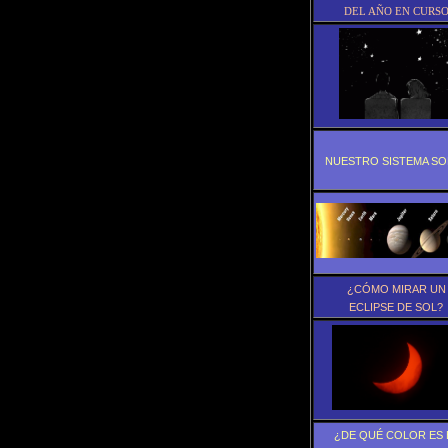
DEL AÑO EN CURS
NUESTRO SISTEMA SO
¿CÓMO MIRAR UN
ECLIPSE DE SOL?
¿DE QUÉ COLOR ES 