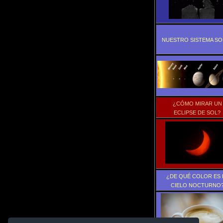
NUESTRO SISTEMA SO
¿CÓMO MIRAR UN
ECLIPSE DE SOL?
¿DE QUÉ COLOR ES 
CIELO NOCTURNO