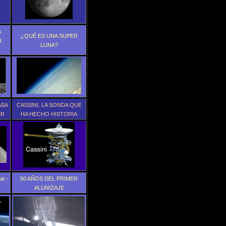
A
¿QUÉ ES UNA SUPER
N
LUNA?
ASA
CASSINI, LA SONDA QUE
ER
HA HECHO HISTORIA
t -
50 AÑOS DEL PRIMER
ALUNIZAJE