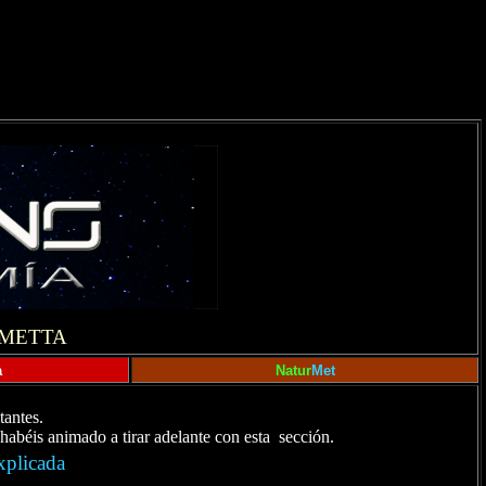
OMETTA
a
Natur
Met
tantes.
habéis animado a tirar adelante con esta sección.
xplicada