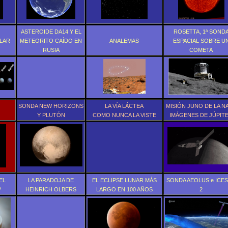
ASTEROIDE DA14 Y EL
ROSETTA, 1ª SOND
LAR
METEORITO CAÍDO EN
ANALEMAS
ESPACIAL SOBRE U
RUSIA
COMETA
SONDA NEW HORIZONS
LA VÍA LÁCTEA
MISIÓN JUNO DE LA N
Y PLUTÓN
COMO NUNCA LA VISTE
IMÁGENES DE JÚPIT
EL
LA PARADOJA DE
EL ECLIPSE LUNAR MÁS
SONDA AEOLUS e ICESa
?
HEINRICH OLBERS
LARGO EN 100 AÑOS
2