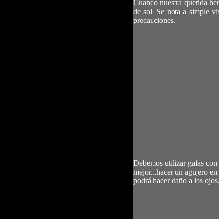
Cuando nuestra querida herm
de sol. Se nota a simple v
precauciones.
Debemos utilizar gafas con 
mejor...hacer un agujero en 
podrá hacer daño a los ojos