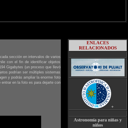
ENLACES
RELACIONADOS
cada sección en intervalos de varios
e con el fin de identificar objetos
194 Gigabytes (un proceso que llevó
etos podrían ser múltiples sistemas
magen y podrás ampliar la enorme foto
entrar en la foto es para dejarte con
+
Astronomía para niñas y
niños