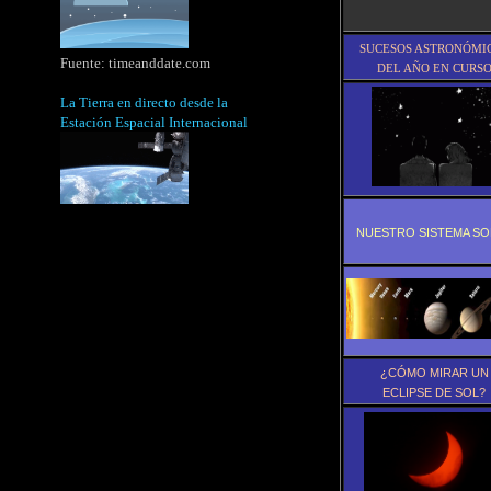
SUCESOS ASTRONÓMI
Fuente:
timeanddate.com
DEL AÑO EN CURS
La Tierra en directo desde la
Estación Espacial Internacional
NUESTRO SISTEMA SO
¿CÓMO MIRAR UN
ECLIPSE DE SOL?