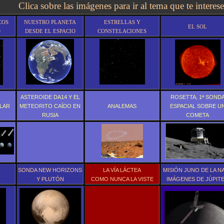
Clica sobre las imágenes para ir al tema que te interese
COS
NUESTRO PLANETA
ESTRELLAS Y
EL SOL
O
DESDE EL ESPACIO
CONSTELACIONES
ASTEROIDE DA14 Y EL
ROSETTA, 1ª SOND
LAR
METEORITO CAÍDO EN
ANALEMAS
ESPACIAL SOBRE U
RUSIA
COMETA
SONDA NEW HORIZONS
LA VÍA LÁCTEA
MISIÓN JUNO DE LA N
Y PLUTÓN
COMO NUNCA LA VISTE
IMÁGENES DE JÚPIT