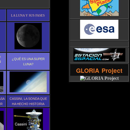
LA LUNA Y SUS FASES
A
¿QUÉ ES UNA SUPER
N
LUNA?
GLORIA
Project
ASA
CASSINI, LA SONDA QUE
ER
HA HECHO HISTORIA