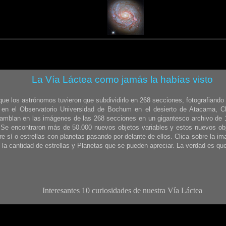
La Vía Láctea como jamás la habías visto
que los astrónomos tuvieron que subdividirlo en 268 secciones, fotografiando 
 en el Observatorio Universidad de Bochum en el desierto de Atacama, Chil
samblan en las imágenes de las 268 secciones en un gigantesco archivo de 
 Se encontraron más de 50.000 nuevos objetos variables y estos nuevos obj
tre sí o estrellas con planetas pasando por delante de ellos. Clica sobre la i
la cantidad de estrellas y Planetas que se pueden apreciar. La verdad es que 
Interesantes 10 curiosidades de nuestra Vía Láctea