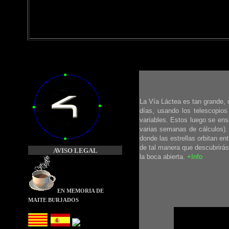
La Vía Láctea es tan grande, 
días, usando los telescopios
variables. Estos luego se en
varias semanas de cálculos).
donde las estrellas orbitan en
de tal manera que descubrirás 
AVISO LEGAL
la boca abierta.
+Info
EN MEMORIA
DE
MAITE BURJADOS