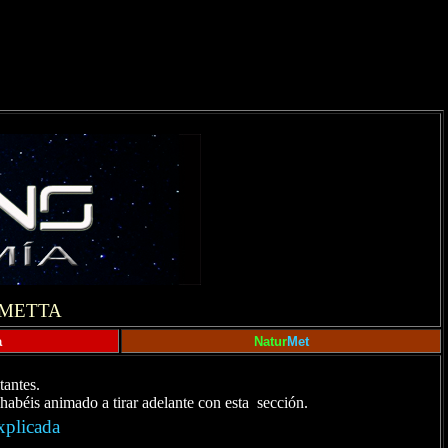
OMETTA
a
Natur
Met
tantes.
habéis animado a tirar adelante con esta sección.
xplicada