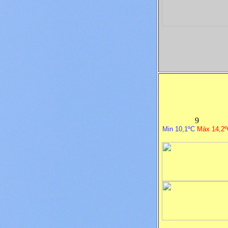
9
Min 10,1ºC
M
à
x 14,2