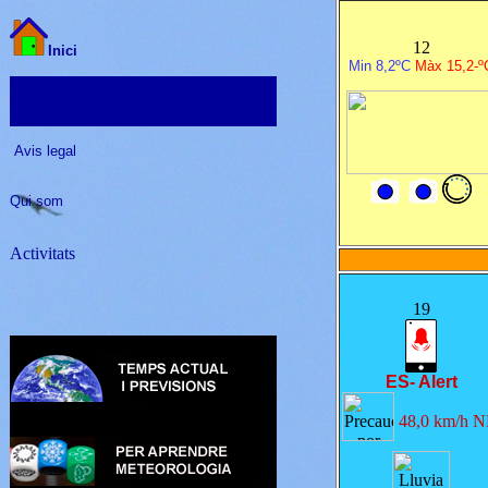
12
Inici
Min 8,2ºC
Màx 15,2-º
Pàgina principal
Avis legal
Qui som
Activitats
19
ES- Alert
48,0 km/h N