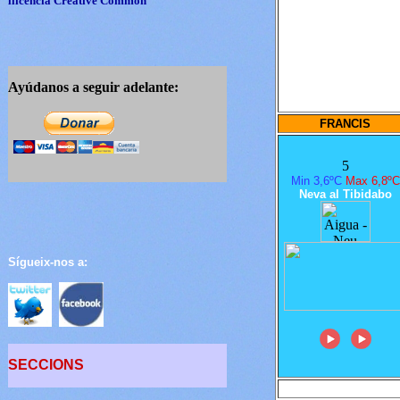
llicència
Creative Common
Ayúdanos a seguir adelante:
FRANCIS
5
Min 3,6ºC
Max 6,8ºC
Neva al Tibidabo
Sígueix-nos a:
SECCIONS