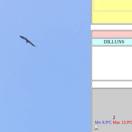
DILLUNS
2
Min 8,9ºC
M
à
x 13,8º