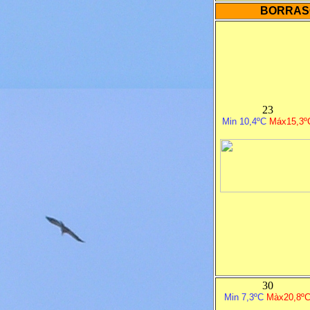
BORRASCA
23
Min 10,4ºC
M
á
x15,3º
30
Min 7,3ºC
M
à
x20,8º