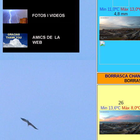
Min 11,0ºC
Màx 13,0º
4,8 mm
BORRASCA CHA
BORRA
26
Min 13,6ºC
Màx 8,0º