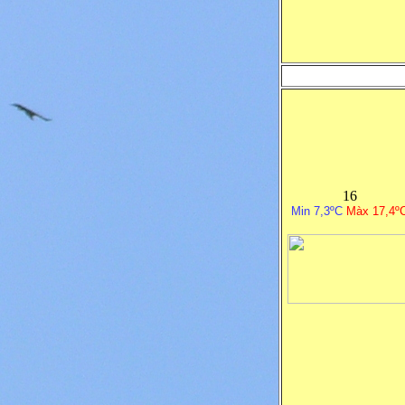
16
Min 7,3ºC
M
à
x 17,4º