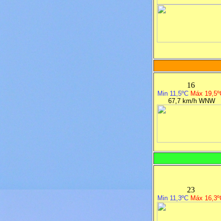
16
Min 11,5ºC
M
á
x 19,5º
67
,7 km/h WNW
23
Min 11,3ºC
M
á
x 16,3º