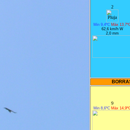
2
Min 9,4ºC
Màx 13,7º
62,6 km/h W
2,0 mm
BORRA
9
Min 8,6ºC
Màx 14,9º